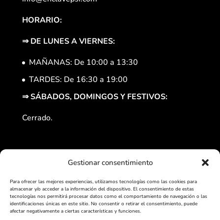
HORARIO:
⇒
DE LUNES A VIERNES:
MAÑANAS: De 10:00 a 13:30
TARDES: De 16:30 a 19:00
⇒
SÁBADOS, DOMINGOS Y FESTIVOS:
Cerrado.
Gestionar consentimiento
Para ofrecer las mejores experiencias, utilizamos tecnologías como las cookies para
almacenar y/o acceder a la información del dispositivo. El consentimiento de estas
tecnologías nos permitirá procesar datos como el comportamiento de navegación o las
identificaciones únicas en este sitio. No consentir o retirar el consentimiento, puede
afectar negativamente a ciertas características y funciones.
Aviso legal
Política de Privacidad